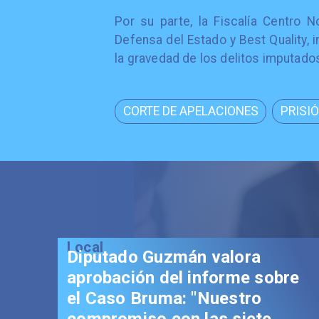
Por su parte, la Fiscalía Centro N
Defensa del Estado y Best Quality, 
la gravedad de los delitos imputado
CORTE DE APELACIONES
PRISI
Local
Senador Vial celebra
aprobación del proyecto de
Reconstrucción: "Es un hito