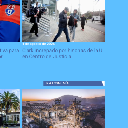
4 de agosto de 2026
tiva para
Clark increpado por hinchas de la U
or
en Centro de Justicia
IR A
ECONOMÍA