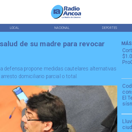
LOCAL
NACIONAL
DEPORTES
salud de su madre para revocar
MÁS
Cor
$1.0
ProC
a, la defensa propone medidas cautelares alternativas
rresto domiciliario parcial o total.
Cod
con
El T
sís
Lluv
ciu