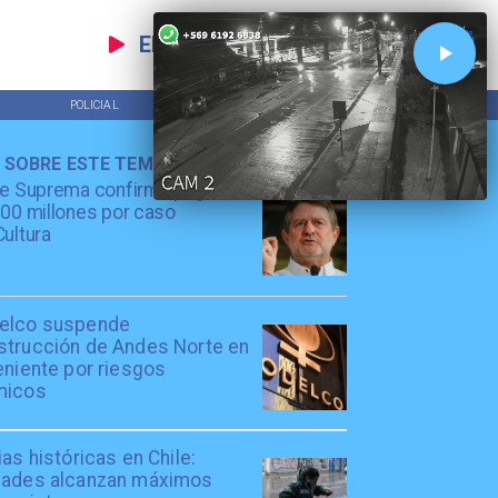
EN VIVO
POLICIAL
TENDENCIAS
 SOBRE ESTE TEMA
te Suprema confirma pago de
00 millones por caso
ultura
elco suspende
strucción de Andes Norte en
eniente por riesgos
micos
ias históricas en Chile:
dades alcanzan máximos