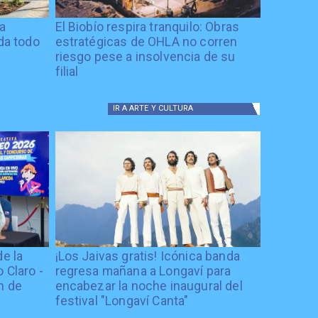
ía
El Biobío respira tranquilo: Obras
ida todo
estratégicas de OHLA no corren
riesgo pese a insolvencia de su
filial
IR A
ARTE Y CULTURA
de la
¡Los Jaivas gratis! Icónica banda
 Claro -
regresa mañana a Longaví para
n de
encabezar la noche inaugural del
festival "Longaví Canta"