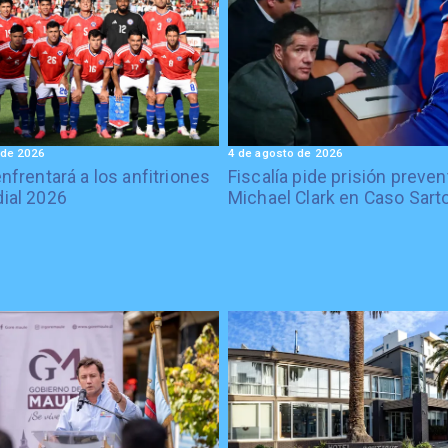
 de 2026
4 de agosto de 2026
enfrentará a los anfitriones
Fiscalía pide prisión preven
ial 2026
Michael Clark en Caso Sart