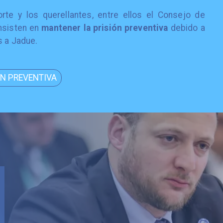
orte y los querellantes, entre ellos el Consejo de
insisten en
mantener la prisión preventiva
debido a
s a Jadue.
ÓN PREVENTIVA