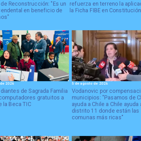
 de Reconstrucción: "Es un
refuerza en terreno la aplica
cendental en beneficio de
la Ficha FIBE en Constitución
nos"
 de 2026
5 de agosto de 2026
diantes de Sagrada Familia
Vodanovic por compensaci
computadores gratuitos a
municipios: "Pasamos de C
e la Beca TIC
ayuda a Chile a Chile ayuda 
distrito 11 donde están las
comunas más ricas"