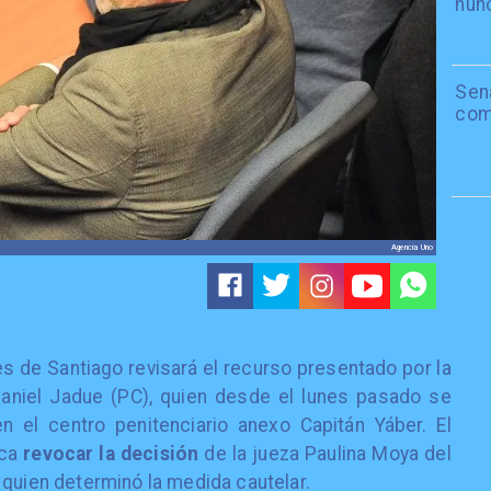
nun
Sen
com
Agencia Uno
s de Santiago revisará el recurso presentado por la
Daniel Jadue (PC), quien desde el lunes pasado se
en el centro penitenciario anexo Capitán Yáber. El
sca
revocar la decisión
de la jueza Paulina Moya del
 quien determinó la medida cautelar.