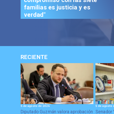
trascendental en beneficio de
los chilenos"
RECIENTE
5 de agosto de 2026
5 de agosto 
Diputado Guzmán valora aprobación
Senador 