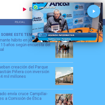
EN VIVO
POLICIAL
TENDENCIAS
 SOBRE ESTE TEMA
mante hábito en jóvenes de
 15 años según encuesta del
sal
ueban creación del Parque
stián Piñera con inversión
4 mil millones
ado envía cruce Campillai-
es a Comisión de Ética