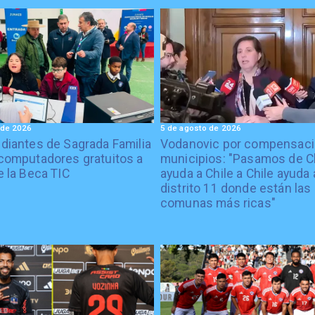
 de 2026
5 de agosto de 2026
diantes de Sagrada Familia
Vodanovic por compensaci
computadores gratuitos a
municipios: "Pasamos de C
e la Beca TIC
ayuda a Chile a Chile ayuda 
distrito 11 donde están las
comunas más ricas"