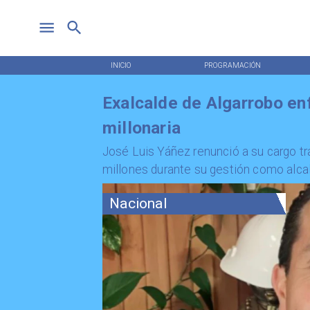
INICIO
PROGRAMACIÓN
Exalcalde de Algarrobo enf
millonaria
José Luis Yáñez renunció a su cargo t
millones durante su gestión como alca
Nacional