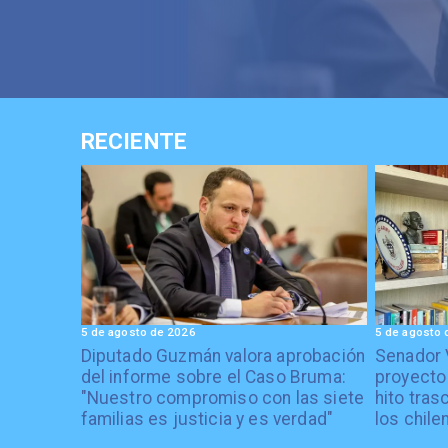
RECIENTE
5 de agosto de 2026
5 de agosto 
Diputado Guzmán valora aprobación
Senador 
del informe sobre el Caso Bruma:
proyecto
"Nuestro compromiso con las siete
hito tras
familias es justicia y es verdad"
los chile