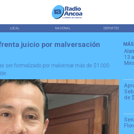
LOCAL
NACIONAL
DEPORTES
renta juicio por malversación
MÁS
Alar
13 a
Min
ras ser formalizado por malversar más de $1.000
lde.
Apr
Seba
de $
Sen
Flor