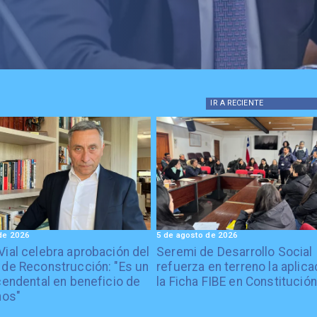
IR A
RECIENTE
de 2026
5 de agosto de 2026
Vial celebra aprobación del
Seremi de Desarrollo Social
 de Reconstrucción: "Es un
refuerza en terreno la aplica
cendental en beneficio de
la Ficha FIBE en Constitución
nos"