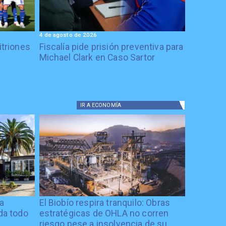
4 de agosto de 2026
itriones
Fiscalía pide prisión preventiva para
Michael Clark en Caso Sartor
IR A
ECONOMÍA
ía
El Biobío respira tranquilo: Obras
ida todo
estratégicas de OHLA no corren
riesgo pese a insolvencia de su