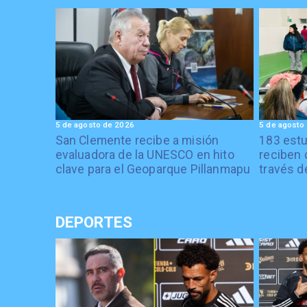
5 de agosto de 2026
5 de agosto
San Clemente recibe a misión
183 estu
evaluadora de la UNESCO en hito
reciben 
clave para el Geoparque Pillanmapu
través d
DEPORTES