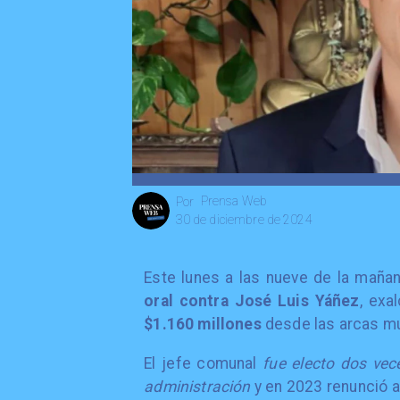
Prensa Web
Por
30 de diciembre de 2024
Este lunes a las nueve de la maña
oral contra José Luis Yáñez
, exa
$1.160 millones
desde las arcas mu
El jefe comunal
fue electo dos vec
administración
y en 2023 renunció a