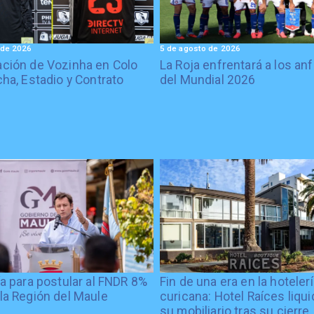
 de 2026
5 de agosto de 2026
ción de Vozinha en Colo
La Roja enfrentará a los anf
cha, Estadio y Contrato
del Mundial 2026
ía para postular al FNDR 8%
Fin de una era en la hoteler
la Región del Maule
curicana: Hotel Raíces liqu
su mobiliario tras su cierre