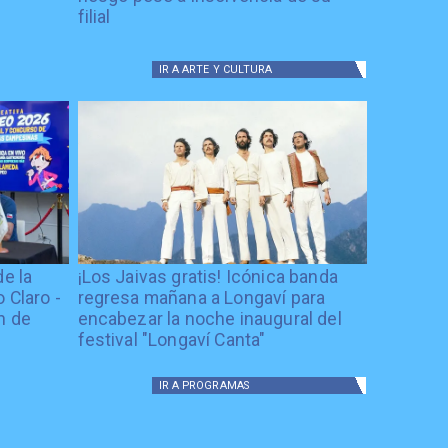
filial
IR A
ARTE Y CULTURA
de la
¡Los Jaivas gratis! Icónica banda
 Claro -
regresa mañana a Longaví para
n de
encabezar la noche inaugural del
festival "Longaví Canta"
IR A
PROGRAMAS