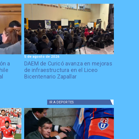
5 de agosto de 2026
ón a
DAEM de Curicó avanza en mejoras
hile
de infraestructura en el Liceo
al
Bicentenario Zapallar
IR A
DEPORTES