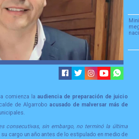
Mini
meg
naci
na comienza la
audiencia de preparación de juicio
lcalde de Algarrobo
acusado de malversar más de
nicipales.
es consecutivas
,
sin embargo, no terminó la última
 su cargo un año antes de lo estipulado en medio de