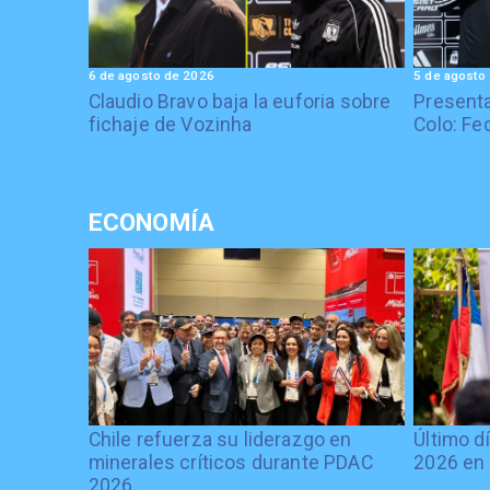
6 de agosto de 2026
5 de agosto
Claudio Bravo baja la euforia sobre
Presenta
fichaje de Vozinha
Colo: Fe
ECONOMÍA
Chile refuerza su liderazgo en
Último d
minerales críticos durante PDAC
2026 en 
2026