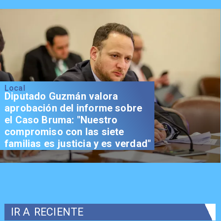
Local
Diputado Guzmán valora
aprobación del informe sobre
el Caso Bruma: "Nuestro
compromiso con las siete
familias es justicia y es verdad"
IR A
RECIENTE