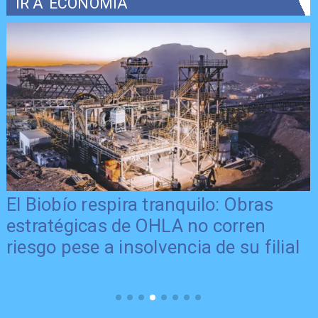
IR A
ECONOMÍA
El Biobío respira tranquilo: Obras
estratégicas de OHLA no corren
o
riesgo pese a insolvencia de su filial