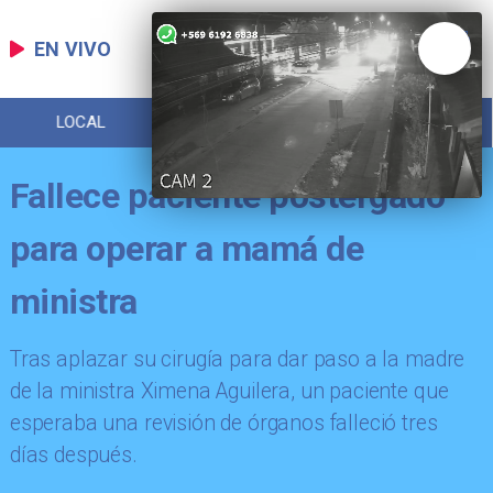
EN VIVO
LOCAL
DEPORTES
POLICIAL
Fallece paciente postergado
para operar a mamá de
ministra
Tras aplazar su cirugía para dar paso a la madre
de la ministra Ximena Aguilera, un paciente que
esperaba una revisión de órganos falleció tres
días después.