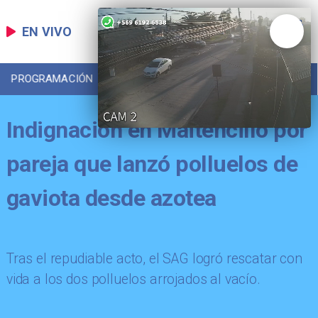
EN VIVO
PROGRAMACIÓN
LOCAL
DEPORTES
Indignación en Maitencillo por
pareja que lanzó polluelos de
gaviota desde azotea
Tras el repudiable acto, el SAG logró rescatar con
vida a los dos polluelos arrojados al vacío.