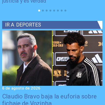
justicia y es verdad"
IR A
DEPORTES
6 de agosto de 2026
5
Claudio Bravo baja la euforia sobre
fichaje de Vozinha