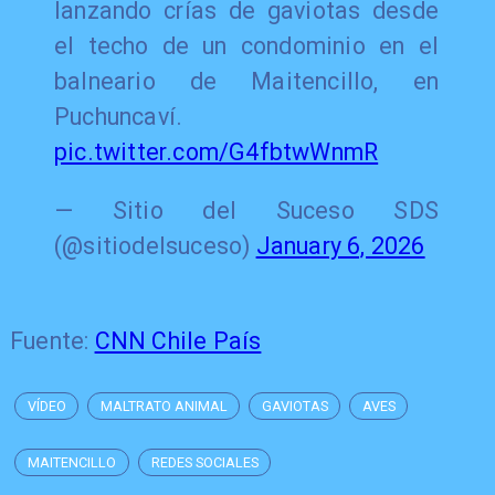
lanzando crías de gaviotas desde
el techo de un condominio en el
balneario de Maitencillo, en
Puchuncaví.
pic.twitter.com/G4fbtwWnmR
— Sitio del Suceso SDS
(@sitiodelsuceso)
January 6, 2026
Fuente:
CNN Chile País
VÍDEO
MALTRATO ANIMAL
GAVIOTAS
AVES
MAITENCILLO
REDES SOCIALES