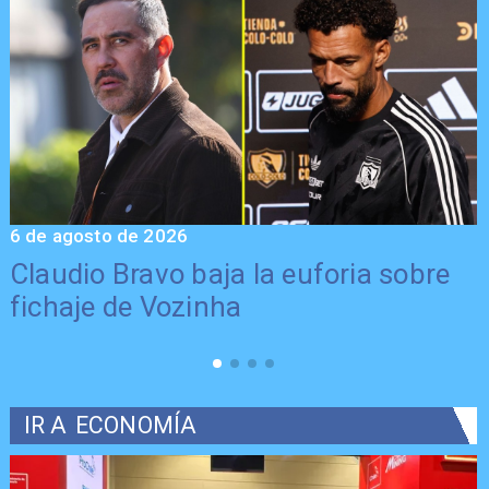
6 de agosto de 2026
5
Claudio Bravo baja la euforia sobre
fichaje de Vozinha
IR A
ECONOMÍA