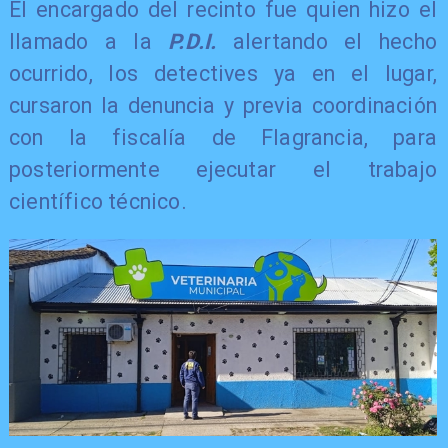
El encargado del recinto fue quien hizo el
llamado a la
P.D.I.
alertando el hecho
ocurrido, los detectives ya en el lugar,
cursaron la denuncia y previa coordinación
con la fiscalía de Flagrancia, para
posteriormente ejecutar el trabajo
científico técnico.