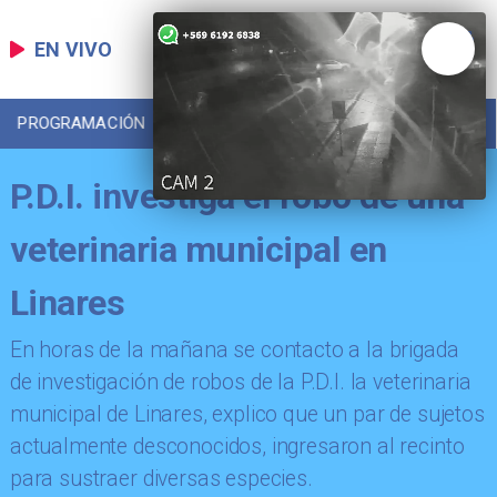
EN VIVO
PROGRAMACIÓN
LOCAL
DEPORTES
P.D.I. investiga el robo de una
veterinaria municipal en
Linares
En horas de la mañana se contacto a la brigada
de investigación de robos de la P.D.I. la veterinaria
municipal de Linares, explico que un par de sujetos
actualmente desconocidos, ingresaron al recinto
para sustraer diversas especies.