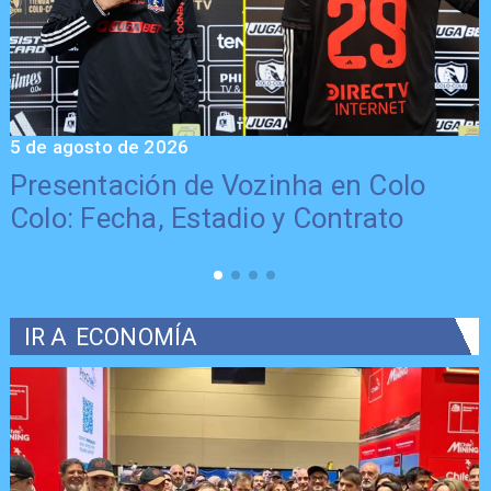
5 de agosto de 2026
5
Presentación de Vozinha en Colo
Colo: Fecha, Estadio y Contrato
IR A
ECONOMÍA