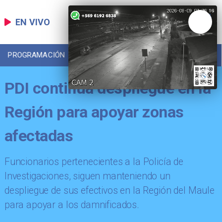
EN VIVO
PROGRAMACIÓN
LOCAL
DEPORTES
PDI continúa despliegue en la
Región para apoyar zonas
afectadas
Funcionarios pertenecientes a la Policía de
Investigaciones, siguen manteniendo un
despliegue de sus efectivos en la Región del Maule
para apoyar a los damnificados.