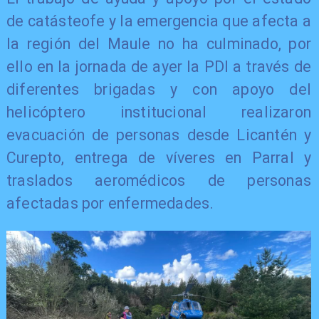
de catásteofe y la emergencia que afecta a
la región del Maule no ha culminado, por
ello en la jornada de ayer la PDI a través de
diferentes brigadas y con apoyo del
helicóptero institucional realizaron
evacuación de personas desde Licantén y
Curepto, entrega de víveres en Parral y
traslados aeromédicos de personas
afectadas por enfermedades.