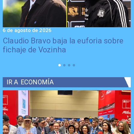
6 de agosto de 2026
5
Claudio Bravo baja la euforia sobre
fichaje de Vozinha
IR A
ECONOMÍA