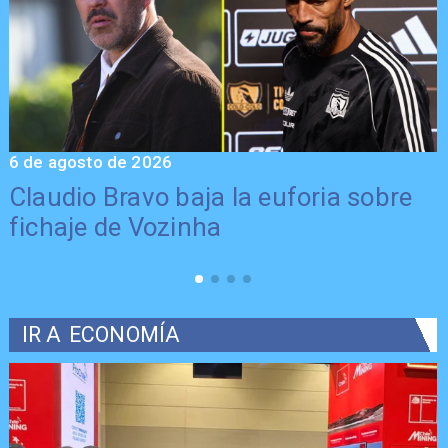
6 de agosto de 2026
5
Claudio Bravo baja la euforia sobre
fichaje de Vozinha
IR A
ECONOMÍA