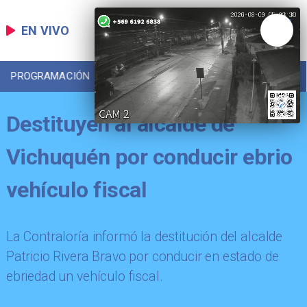
EN VIVO
PROGRAMACIÓN
LOCAL
DEPORTES
Destituyen al alcalde de
Vichuquén por conducir ebrio
vehículo fiscal
La Contraloría informó la destitución del alcalde
Patricio Rivera Bravo por conducir en estado de
ebriedad un vehículo fiscal.