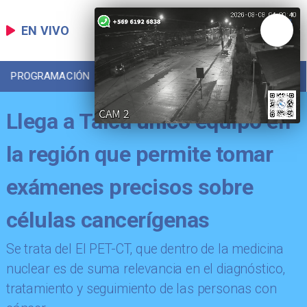
EN VIVO
PROGRAMACIÓN
LOCAL
DEPORTES
Llega a Talca único equipo en
la región que permite tomar
exámenes precisos sobre
células cancerígenas
Se trata del El PET-CT, que dentro de la medicina
nuclear es de suma relevancia en el diagnóstico,
tratamiento y seguimiento de las personas con