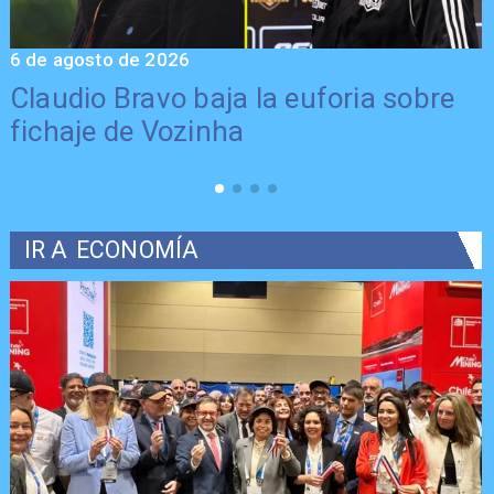
6 de agosto de 2026
5
Claudio Bravo baja la euforia sobre
fichaje de Vozinha
IR A
ECONOMÍA