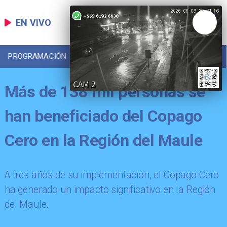
EN VIVO
PROGRAMACIÓN
LOCAL
DEPORTES
Más de 138 mil personas se
han beneficiado del Copago
Cero en la Región del Maule
​A tres años de su implementación, el Copago Cero
ha generado un impacto significativo en la Región
del Maule.