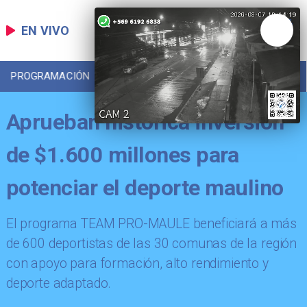
EN VIVO
PROGRAMACIÓN
LOCAL
DEPORTES
Aprueban histórica inversión
de $1.600 millones para
potenciar el deporte maulino
​El programa TEAM PRO-MAULE beneficiará a más
de 600 deportistas de las 30 comunas de la región
con apoyo para formación, alto rendimiento y
deporte adaptado.