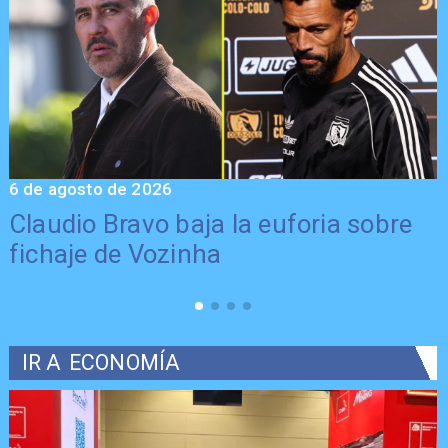
6 de agosto de 2026
5
Claudio Bravo baja la euforia sobre
fichaje de Vozinha
IR A
ECONOMÍA