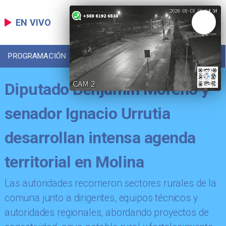
EN VIVO
PROGRAMACIÓN
LOCAL
DEPORTES
Diputado Benjamín Moreno y
senador Ignacio Urrutia
desarrollan intensa agenda
territorial en Molina
​Las autoridades recorrieron sectores rurales de la
comuna junto a dirigentes, equipos técnicos y
autoridades regionales, abordando proyectos de