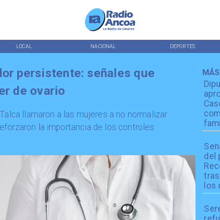
LOCAL
NACIONAL
DEPORTES
lor persistente: señales que
MÁS
Dip
er de ovario
apro
Cas
com
 Talca llamaron a las mujeres a no normalizar
fami
forzaron la importancia de los controles
Sen
del
Reco
tra
los 
Ser
refu