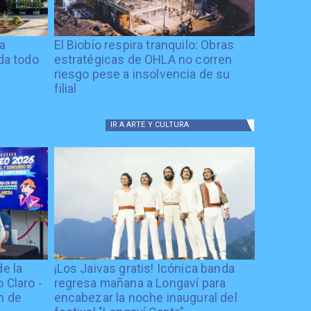
ía
El Biobío respira tranquilo: Obras
ida todo
estratégicas de OHLA no corren
riesgo pese a insolvencia de su
filial
IR A
ARTE Y CULTURA
de la
¡Los Jaivas gratis! Icónica banda
 Claro -
regresa mañana a Longaví para
n de
encabezar la noche inaugural del