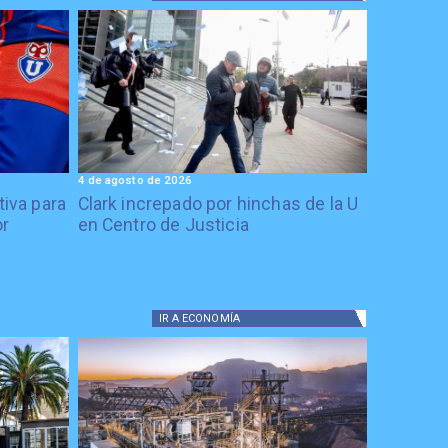
4 de agosto de 2026
tiva para
Clark increpado por hinchas de la U
or
en Centro de Justicia
IR A
ECONOMÍA