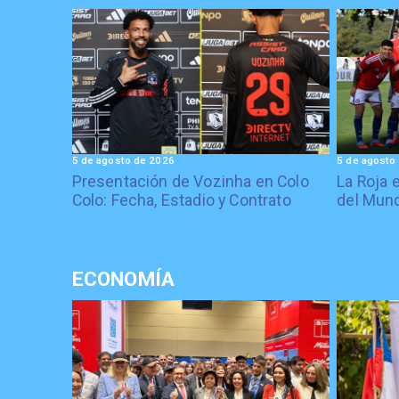
5 de agosto de 2026
5 de agosto
Presentación de Vozinha en Colo
La Roja 
Colo: Fecha, Estadio y Contrato
del Mund
ECONOMÍA