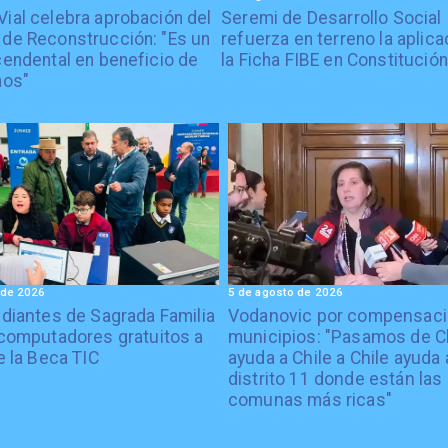
Vial celebra aprobación del
Seremi de Desarrollo Social
 de Reconstrucción: "Es un
refuerza en terreno la aplica
cendental en beneficio de
la Ficha FIBE en Constitución
nos"
 de 2026
5 de agosto de 2026
diantes de Sagrada Familia
Vodanovic por compensaci
computadores gratuitos a
municipios: "Pasamos de C
e la Beca TIC
ayuda a Chile a Chile ayuda 
distrito 11 donde están las
comunas más ricas"