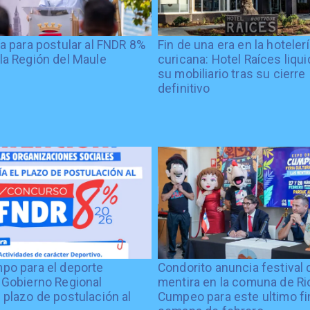
ía para postular al FNDR 8%
Fin de una era en la hoteler
la Región del Maule
curicana: Hotel Raíces liqu
su mobiliario tras su cierre
definitivo
po para el deporte
Condorito anuncia festival 
 Gobierno Regional
mentira en la comuna de Rio
 plazo de postulación al
Cumpeo para este ultimo fi