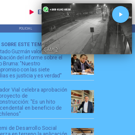
EN VIVO
POLICIAL
TENDENCIAS
 SOBRE ESTE TEMA
utado Guzmán valora
bación del informe sobre el
o Bruma: "Nuestro
promiso con las siete
lias es justicia y es verdad"
ador Vial celebra aprobación
 proyecto de
nstrucción: "Es un hito
scendental en beneficio de
chilenos"
emi de Desarrollo Social
erza en terreno la aplicación