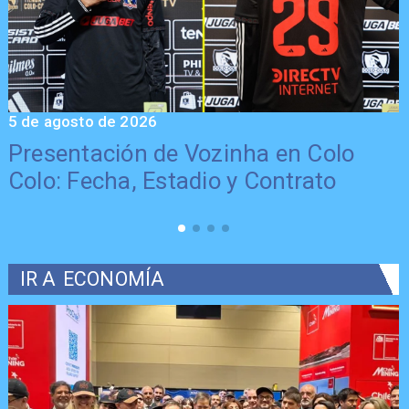
5 de agosto de 2026
5
Presentación de Vozinha en Colo
Colo: Fecha, Estadio y Contrato
IR A
ECONOMÍA