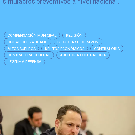
simulacros preventivos a nivel nacional.
COMPENSACIÓN MUNICIPAL
RELIGIÓN
CIUDAD DEL VATICANO
ESCUCHA SU CORAZÓN
ALTOS SUELDOS
DELITOS ECONÓMICOS
CONTRALORIA
CONTRALORA GENERAL
AUDITORÍA CONTRALORÍA
LEGÍTIMA DEFENSA