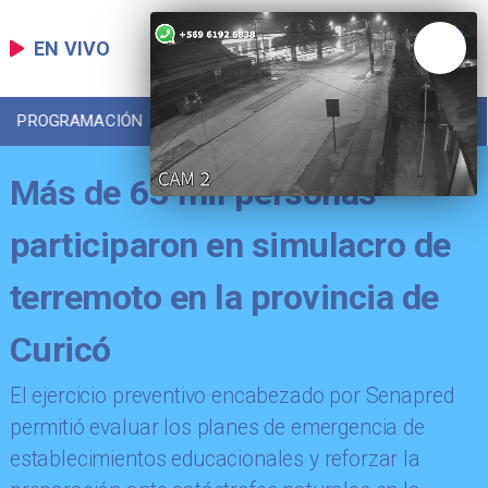
EN VIVO
PROGRAMACIÓN
LOCAL
DEPORTES
Más de 63 mil personas
participaron en simulacro de
terremoto en la provincia de
Curicó
​El ejercicio preventivo encabezado por Senapred
permitió evaluar los planes de emergencia de
establecimientos educacionales y reforzar la