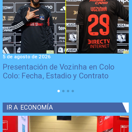
5 de agosto de 2026
4
La Roja enfrentará a los anfitriones
del Mundial 2026
IR A
ECONOMÍA