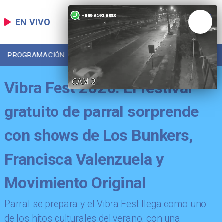
EN VIVO
PROGRAMACIÓN
LOCAL
DEPORTES
Vibra Fest 2026: El festival
gratuito de parral sorprende
con shows de Los Bunkers,
Francisca Valenzuela y
Movimiento Original
Parral se prepara y el Vibra Fest llega como uno
de los hitos culturales del verano, con una