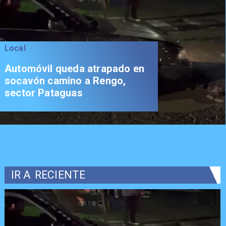
Local
Automóvil queda atrapado en
socavón camino a Rengo,
sector Pataguas
IR A
RECIENTE