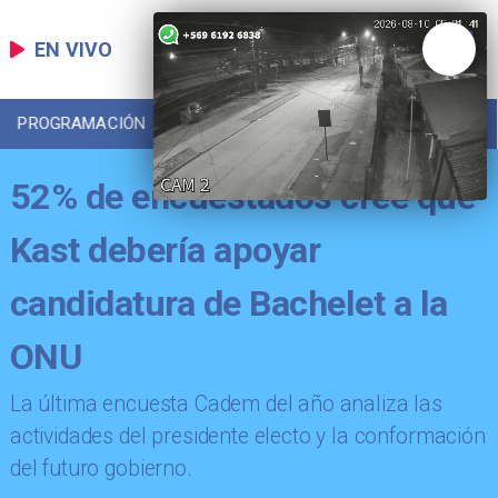
EN VIVO
PROGRAMACIÓN
LOCAL
DEPORTES
52% de encuestados cree que
Kast debería apoyar
candidatura de Bachelet a la
ONU
La última encuesta Cadem del año analiza las
actividades del presidente electo y la conformación
del futuro gobierno.