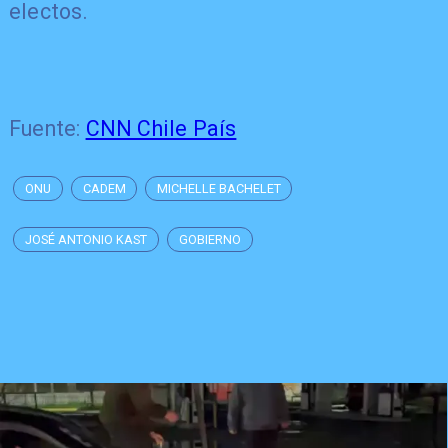
electos.
Fuente:
CNN Chile País
ONU
CADEM
MICHELLE BACHELET
JOSÉ ANTONIO KAST
GOBIERNO