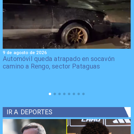
9 de agosto de 2026
9
Automóvil queda atrapado en socavón
camino a Rengo, sector Pataguas
IR A
DEPORTES