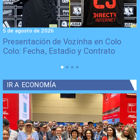
5 de agosto de 2026
5
Presentación de Vozinha en Colo
Colo: Fecha, Estadio y Contrato
IR A
ECONOMÍA