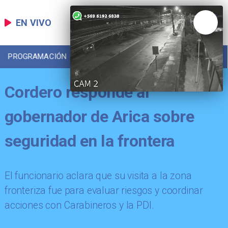
EN VIVO
PROGRAMACIÓN
LOCAL
DEPORTES
Cordero responde al
gobernador de Arica sobre
seguridad en la frontera
El funcionario aclara que su visita a la zona
fronteriza fue para evaluar riesgos y coordinar
acciones con Carabineros y la PDI.