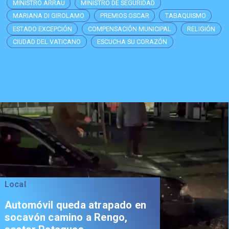
MINISTRO ARRAU
MINISTRO DE SEGURIDAD
MARIANA DI GIROLAMO
PREMIOS OSCAR
TABAQUISMO
ESTADO EXCEPCIÓN
COMPENSACIÓN MUNICIPAL
RELIGIÓN
CIUDAD DEL VATICANO
ESCUCHA SU CORAZÓN
Local
Automóvil queda atrapado en
socavón camino a Rengo,