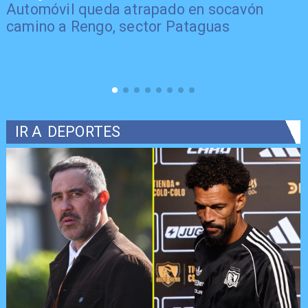
Automóvil queda atrapado en socavón
camino a Rengo, sector Pataguas
IR A
DEPORTES