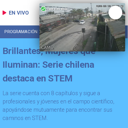
EN VIVO
PROGRAMACIÓN
LOCAL
DEPORTES
Brillantes, Mujeres que
Iluminan: Serie chilena
destaca en STEM
La serie cuenta con 8 capítulos y sigue a
profesionales y jóvenes en el campo científico,
apoyándose mutuamente para encontrar sus
caminos en STEM.