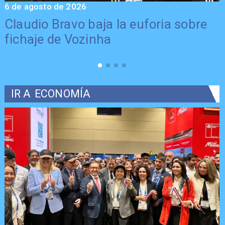
6 de agosto de 2026
5
Claudio Bravo baja la euforia sobre
fichaje de Vozinha
IR A
ECONOMÍA