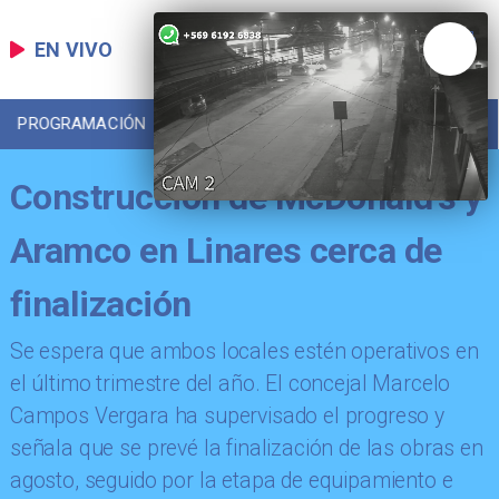
EN VIVO
PROGRAMACIÓN
LOCAL
DEPORTES
Construcción de McDonald’s y
Aramco en Linares cerca de
finalización
Se espera que ambos locales estén operativos en
el último trimestre del año. El concejal Marcelo
Campos Vergara ha supervisado el progreso y
señala que se prevé la finalización de las obras en
agosto, seguido por la etapa de equipamiento e