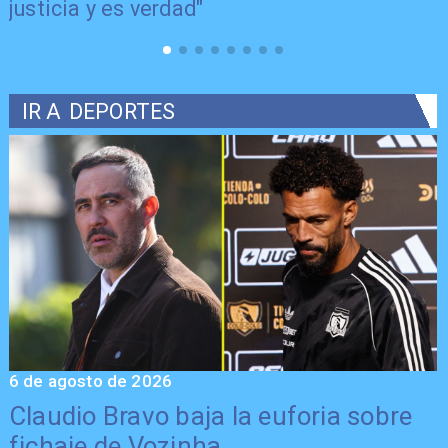
justicia y es verdad"
IR A
DEPORTES
6 de agosto de 2026
5
Claudio Bravo baja la euforia sobre
fichaje de Vozinha