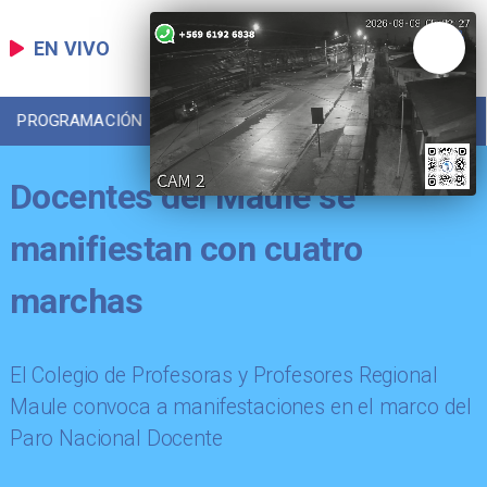
EN VIVO
PROGRAMACIÓN
LOCAL
DEPORTES
Docentes del Maule se
manifiestan con cuatro
marchas
El Colegio de Profesoras y Profesores Regional
Maule convoca a manifestaciones en el marco del
Paro Nacional Docente