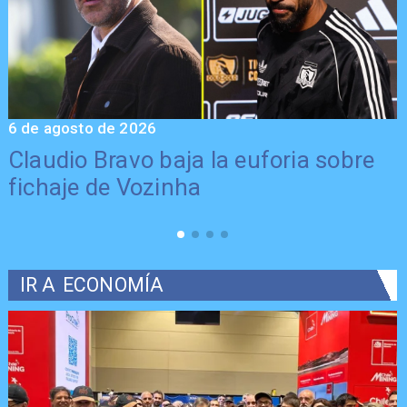
6 de agosto de 2026
5
Claudio Bravo baja la euforia sobre
fichaje de Vozinha
IR A
ECONOMÍA