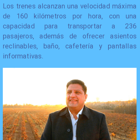
Los trenes alcanzan una velocidad máxima
de 160 kilómetros por hora, con una
capacidad para transportar a 236
pasajeros, además de ofrecer asientos
reclinables, baño, cafetería y pantallas
informativas.