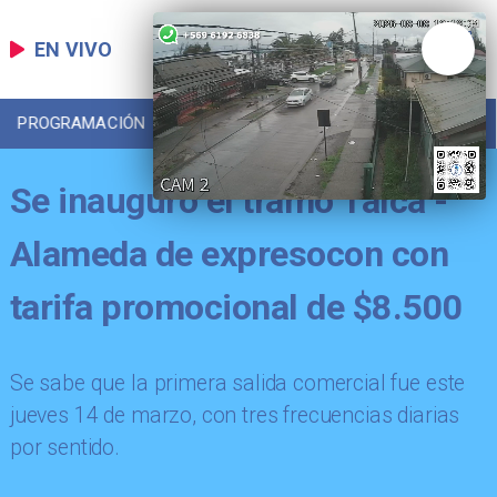
EN VIVO
PROGRAMACIÓN
LOCAL
DEPORTES
Se inauguró el tramo Talca -
Alameda de expresocon con
tarifa promocional de $8.500
Se sabe que la primera salida comercial fue este
jueves 14 de marzo, con tres frecuencias diarias
por sentido.