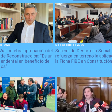
de 2026
5 de agosto de 2026
Vial celebra aprobación del
Seremi de Desarrollo Social
 de Reconstrucción: "Es un
refuerza en terreno la aplica
cendental en beneficio de
la Ficha FIBE en Constitución
nos"