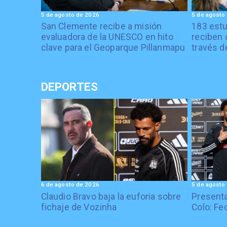
5 de agosto de 2026
5 de agosto
San Clemente recibe a misión
183 estu
evaluadora de la UNESCO en hito
reciben 
clave para el Geoparque Pillanmapu
través d
DEPORTES
6 de agosto de 2026
5 de agosto
Claudio Bravo baja la euforia sobre
Presenta
fichaje de Vozinha
Colo: Fe