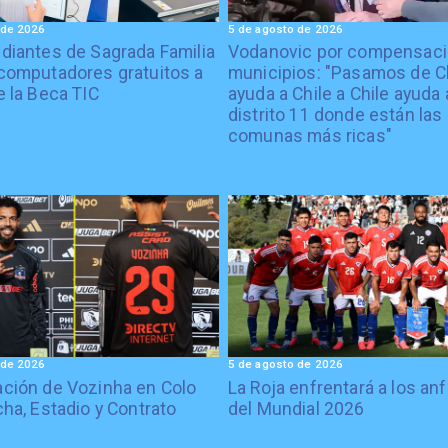
 de 2026
5 de agosto de 2026
diantes de Sagrada Familia
Vodanovic por compensaci
computadores gratuitos a
municipios: "Pasamos de C
e la Beca TIC
ayuda a Chile a Chile ayuda 
distrito 11 donde están las
comunas más ricas"
 de 2026
5 de agosto de 2026
ción de Vozinha en Colo
La Roja enfrentará a los anf
cha, Estadio y Contrato
del Mundial 2026