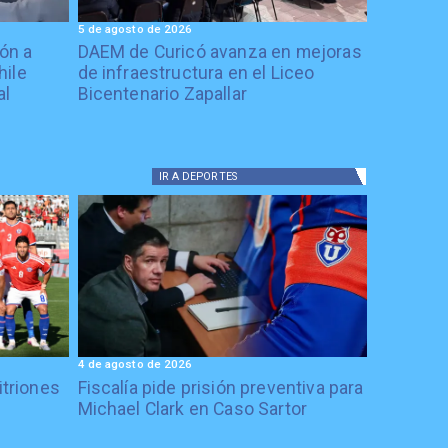
5 de agosto de 2026
ón a
DAEM de Curicó avanza en mejoras
hile
de infraestructura en el Liceo
al
Bicentenario Zapallar
IR A
DEPORTES
4 de agosto de 2026
itriones
Fiscalía pide prisión preventiva para
Michael Clark en Caso Sartor