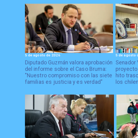
5 de agosto de 2026
5 de agosto 
Diputado Guzmán valora aprobación
Senador 
del informe sobre el Caso Bruma:
proyecto
"Nuestro compromiso con las siete
hito tras
familias es justicia y es verdad"
los chile