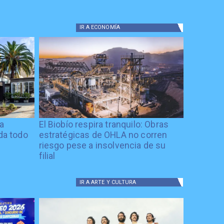
IR A
ECONOMÍA
ía
El Biobío respira tranquilo: Obras
ida todo
estratégicas de OHLA no corren
riesgo pese a insolvencia de su
filial
IR A
ARTE Y CULTURA