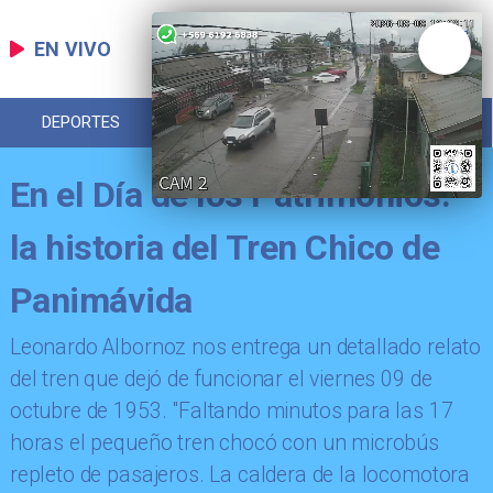
EN VIVO
DEPORTES
POLICIAL
REGIONAL
En el Día de los Patrimonios:
la historia del Tren Chico de
Panimávida
Leonardo Albornoz nos entrega un detallado relato
del tren que dejó de funcionar el viernes 09 de
octubre de 1953. "Faltando minutos para las 17
horas el pequeño tren chocó con un microbús
repleto de pasajeros. La caldera de la locomotora