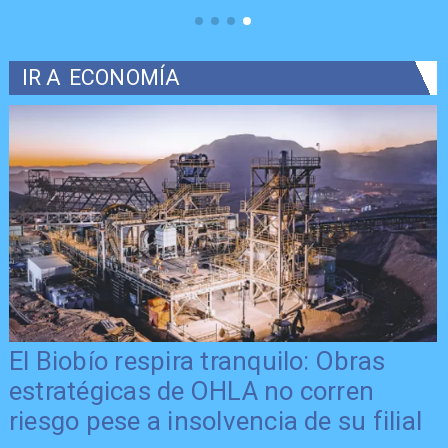
IR A
ECONOMÍA
El Biobío respira tranquilo: Obras
estratégicas de OHLA no corren
o
riesgo pese a insolvencia de su filial