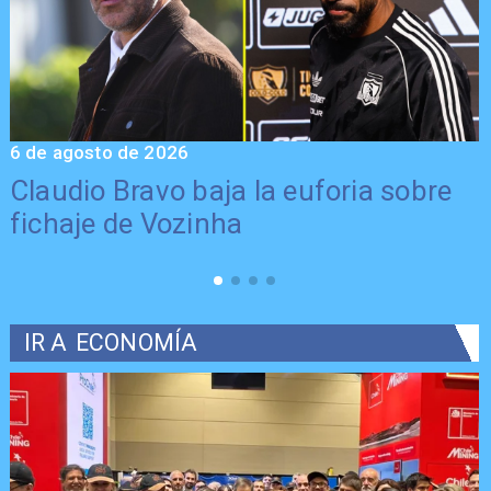
6 de agosto de 2026
5
Claudio Bravo baja la euforia sobre
fichaje de Vozinha
IR A
ECONOMÍA