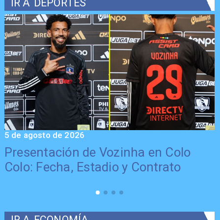
IR A
DEPORTES
5 de agosto de 2026
5
Presentación de Vozinha en Colo
Colo: Fecha, Estadio y Contrato
IR A
ECONOMÍA