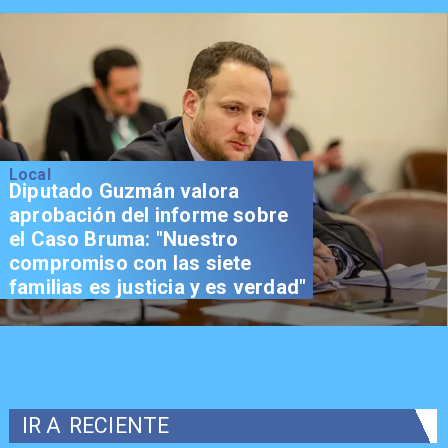
Local
Diputado Guzmán valora
aprobación del informe sobre
el Caso Bruma: "Nuestro
compromiso con las siete
familias es justicia y es verdad"
IR A
RECIENTE