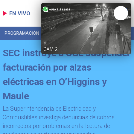
EN VIVO
PROGRAMACIÓN
LOCAL
DEPORTES
SEC instruye a CGE suspender
facturación por alzas
eléctricas en O’Higgins y
Maule
La Superintendencia de Electricidad y
Combustibles investiga denuncias de cobros
incorrectos por problemas en la lectura de