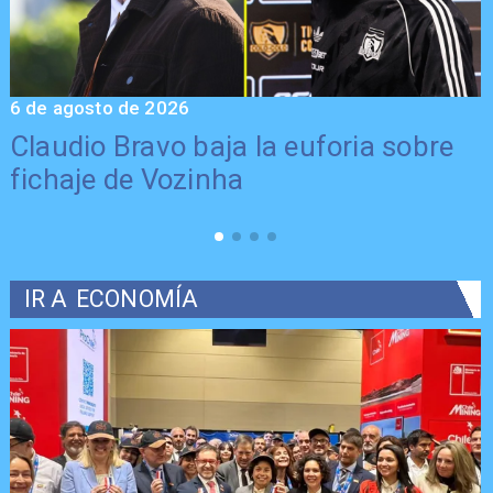
6 de agosto de 2026
5
Claudio Bravo baja la euforia sobre
fichaje de Vozinha
IR A
ECONOMÍA