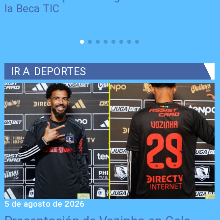
la Beca TIC
IR A
DEPORTES
5 de agosto de 2026
5