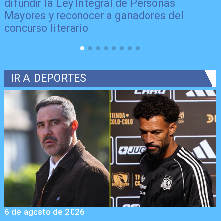
difundir la Ley Integral de Personas
Mayores y reconocer a ganadores del
concurso literario
IR A
DEPORTES
6 de agosto de 2026
5