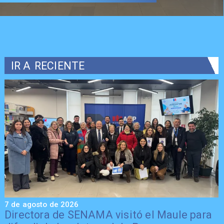
IR A
RECIENTE
7 de agosto de 2026
7
Directora de SENAMA visitó el Maule para