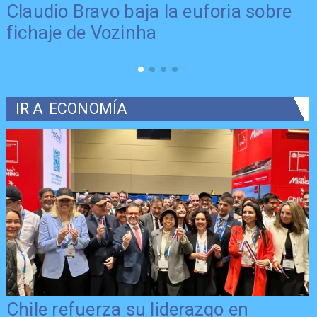
Claudio Bravo baja la euforia sobre
fichaje de Vozinha
IR A
ECONOMÍA
Chile refuerza su liderazgo en