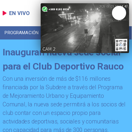
EN VIVO
PROGRAMACIÓN
LOCAL
DEPORTES
Inauguran nueva sede social
para el Club Deportivo Rauco
​Con una inversión de más de $116 millones
financiada por la Subdere a través del Programa
de Mejoramiento Urbano y Equipamiento
Comunal, la nueva sede permitirá a los socios del
club contar con un espacio propio para
actividades deportivas, sociales y comunitarias
con capacidad para más de 300 personas.