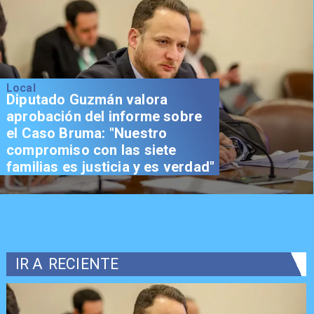
Local
Diputado Guzmán valora
aprobación del informe sobre
el Caso Bruma: "Nuestro
compromiso con las siete
familias es justicia y es verdad"
IR A
RECIENTE