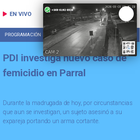
EN VIVO
PROGRAMACIÓN
LOCAL
DEPORTES
PDI investiga nuevo caso de
femicidio en Parral
Durante la madrugada de hoy, por circunstancias
que aun se investigan, un sujeto asesinó a su
expareja portando un arma cortante.