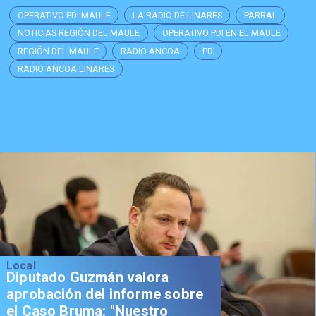
OPERATIVO PDI MAULE
LA RADIO DE LINARES
PARRAL
NOTICIAS REGIÓN DEL MAULE
OPERATIVO PDI EN EL MAULE
REGIÓN DEL MAULE
RADIO ANCOA
PDI
RADIO ANCOA LINARES
Local
Diputado Guzmán valora
aprobación del informe sobre
el Caso Bruma: "Nuestro