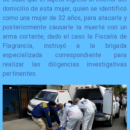
domicilio de esta mujer, quien se identificó
como una mujer de 32 años, para atacarla y
posteriormente causarle la muerte con un
arma cortante, dado el caso la Fiscalía de
Flagrancia, instruyó a la brigada
especializada correspondiente para
realizar las diligencias investigativas
pertinentes.