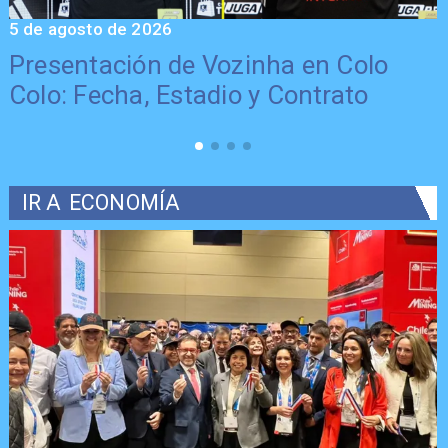
5 de agosto de 2026
5
Presentación de Vozinha en Colo
Colo: Fecha, Estadio y Contrato
IR A
ECONOMÍA