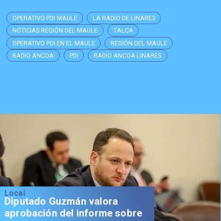
OPERATIVO PDI MAULE
LA RADIO DE LINARES
NOTICIAS REGIÓN DEL MAULE
TALCA
OPERATIVO PDI EN EL MAULE
REGIÓN DEL MAULE
RADIO ANCOA
PDI
RADIO ANCOA LINARES
Local
Diputado Guzmán valora
aprobación del informe sobre