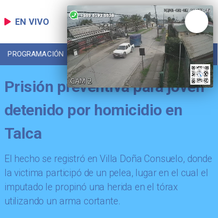
EN VIVO
PROGRAMACIÓN
LOCAL
DEPORTES
Prisión preventiva para joven
detenido por homicidio en
Talca
​El hecho se registró en Villa Doña Consuelo, donde
la victima participó de un pelea, lugar en el cual el
imputado le propinó una herida en el tórax
utilizando un arma cortante.