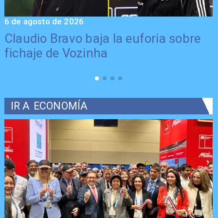
6 de agosto de 2026
5
Claudio Bravo baja la euforia sobre
fichaje de Vozinha
IR A
ECONOMÍA