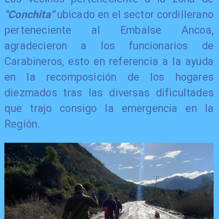
"Conchita"
ubicado en el sector cordillerano
perteneciente al Embalse Ancoa,
agradecieron a los funcionarios de
Carabineros, esto en referencia a la ayuda
en la recomposición de los hogares
diezmados tras las diversas dificultades
que trajo consigo la emergencia en la
Región.