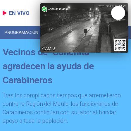
EN VIVO
PROGRAMACIÓN
LOCAL
DEPORTES
Vecinos de "Conchita"
agradecen la ayuda de
Carabineros
Tras los complicados tiempos que arremetieron
contra la Región del Maule, los funcionarios de
Carabineros continúan con su labor al brindar
apoyo a toda la población.