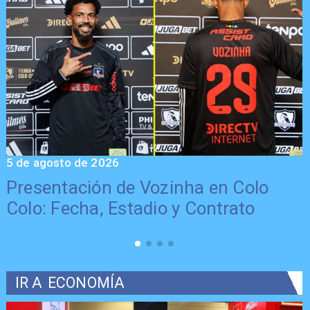
5 de agosto de 2026
5
Presentación de Vozinha en Colo
Colo: Fecha, Estadio y Contrato
IR A
ECONOMÍA