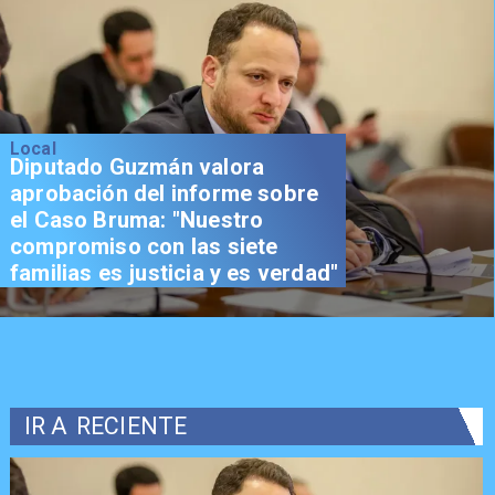
Local
Diputado Guzmán valora
aprobación del informe sobre
el Caso Bruma: "Nuestro
compromiso con las siete
familias es justicia y es verdad"
IR A
RECIENTE