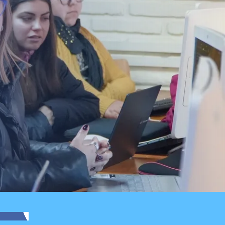
Local
Fondo Orasmi entrega máquina
de algodón de azúcar a padre
jefe de hogar en Curicó