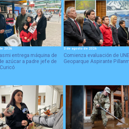
de 2026
3 de agosto de 2026
asmi entrega máquina de
Comienza evaluación de UN
de azúcar a padre jefe de
Geoparque Aspirante Pillan
 Curicó