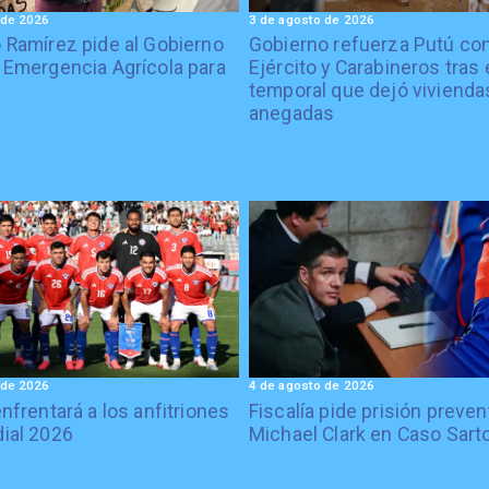
 de 2026
3 de agosto de 2026
 Ramírez pide al Gobierno
Gobierno refuerza Putú co
 Emergencia Agrícola para
Ejército y Carabineros tras 
temporal que dejó vivienda
anegadas
 de 2026
4 de agosto de 2026
enfrentará a los anfitriones
Fiscalía pide prisión preven
ial 2026
Michael Clark en Caso Sart