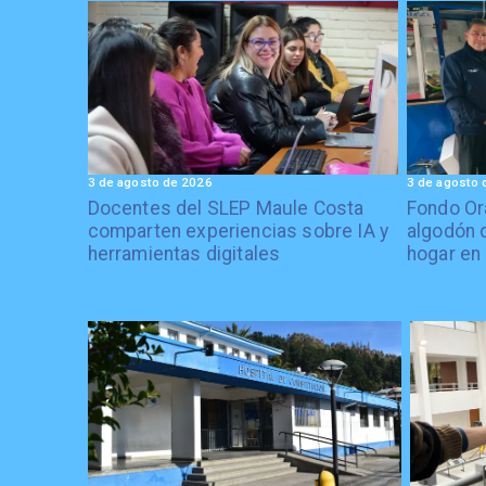
3 de agosto de 2026
3 de agosto 
Docentes del SLEP Maule Costa
Fondo Or
comparten experiencias sobre IA y
algodón 
herramientas digitales
hogar en