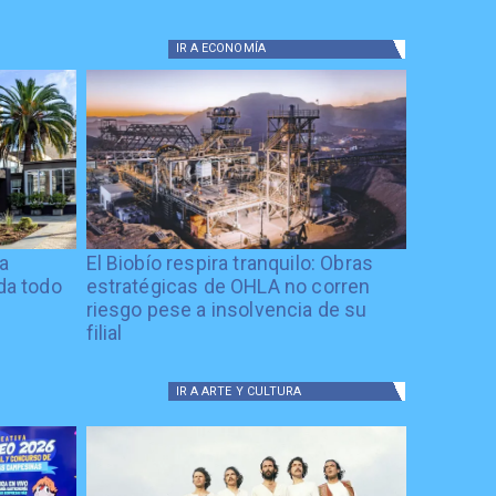
IR A
ECONOMÍA
ía
El Biobío respira tranquilo: Obras
ida todo
estratégicas de OHLA no corren
riesgo pese a insolvencia de su
filial
IR A
ARTE Y CULTURA