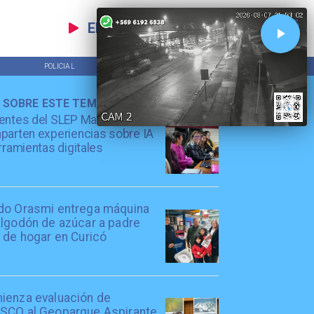
EN VIVO
POLICIAL
TENDENCIAS
 SOBRE ESTE TEMA
entes del SLEP Maule Costa
arten experiencias sobre IA
rramientas digitales
do Orasmi entrega máquina
algodón de azúcar a padre
 de hogar en Curicó
ienza evaluación de
SCO al Geoparque Aspirante