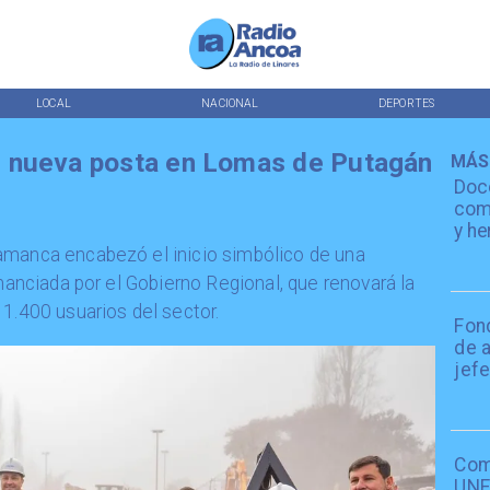
LOCAL
NACIONAL
DEPORTES
 nueva posta en Lomas de Putagán
MÁS
Doc
comp
y he
lamanca encabezó el inicio simbólico de una
inanciada por el Gobierno Regional, que renovará la
 1.400 usuarios del sector.
Fon
de 
jefe
Com
UNE