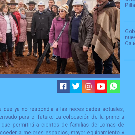
Pil
Gob
nue
Cau
 que ya no respondía a las necesidades actuales,
nsado para el futuro. La colocación de la primera
a que permitirá a cientos de familias de Lomas de
acceder a mejores espacios, mayor equipamiento y