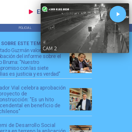
EN VIVO
POLICIAL
TENDENCIAS
 SOBRE ESTE TEMA
utado Guzmán valora
bación del informe sobre el
o Bruma: "Nuestro
promiso con las siete
lias es justicia y es verdad"
ador Vial celebra aprobación
 proyecto de
nstrucción: "Es un hito
scendental en beneficio de
chilenos"
emi de Desarrollo Social
erza en terreno la aplicación