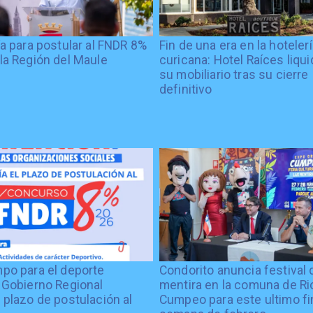
ía para postular al FNDR 8%
Fin de una era en la hoteler
la Región del Maule
curicana: Hotel Raíces liqu
su mobiliario tras su cierre
definitivo
po para el deporte
Condorito anuncia festival 
 Gobierno Regional
mentira en la comuna de Rio
 plazo de postulación al
Cumpeo para este ultimo fi