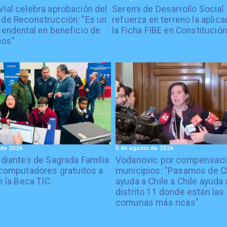
Vial celebra aprobación del
Seremi de Desarrollo Social
 de Reconstrucción: "Es un
refuerza en terreno la aplica
cendental en beneficio de
la Ficha FIBE en Constitución
nos"
 de 2026
5 de agosto de 2026
diantes de Sagrada Familia
Vodanovic por compensaci
computadores gratuitos a
municipios: "Pasamos de C
e la Beca TIC
ayuda a Chile a Chile ayuda 
distrito 11 donde están las
comunas más ricas"