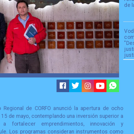
de l
Vod
com
"De
just
just
vo Regional de CORFO anunció la apertura de ocho
l 15 de mayo, contemplando una inversión superior a
a fortalecer emprendimientos, innovación y
aule. Los programas consideran instrumentos como