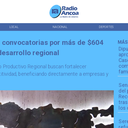
LOCAL
NACIONAL
DEPORTES
s convocatorias por más de $604
MÁS
Dip
desarrollo regional
apro
Cas
com
lo Productivo Regional buscan fortalecer
fami
tividad, beneficiando directamente a empresas y
Sen
del
Reco
tra
los 
Ser
refu