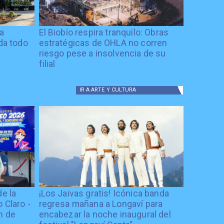
ía
El Biobío respira tranquilo: Obras
ida todo
estratégicas de OHLA no corren
riesgo pese a insolvencia de su
filial
IR A
ARTE Y CULTURA
de la
¡Los Jaivas gratis! Icónica banda
 Claro -
regresa mañana a Longaví para
n de
encabezar la noche inaugural del