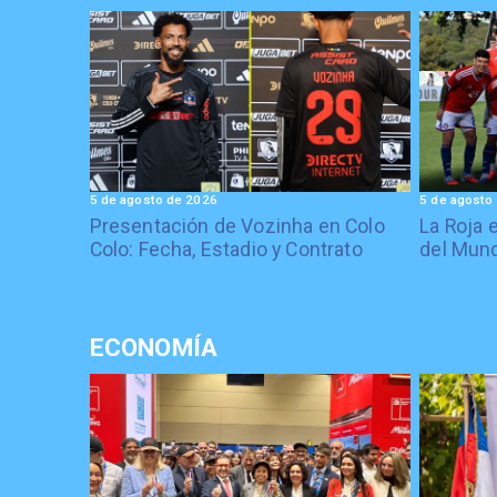
5 de agosto de 2026
5 de agosto
Presentación de Vozinha en Colo
La Roja 
Colo: Fecha, Estadio y Contrato
del Mund
ECONOMÍA