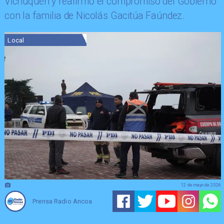
Vichuquén y reafirmó el compromiso del Gobierno
con la familia de Nicolás Gacitúa Faúndez.
Local
12 de mayo de 2026
Prensa Radio Ancoa