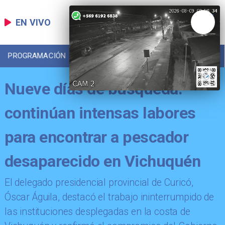
EN VIVO
PROGRAMACIÓN
LOCAL
DEPORTES
Nueve días de búsqueda:
continúan intensas labores
para encontrar a pescador
desaparecido en Vichuquén
​El delegado presidencial provincial de Curicó,
Óscar Águila, destacó el trabajo ininterrumpido de
las instituciones desplegadas en la costa de