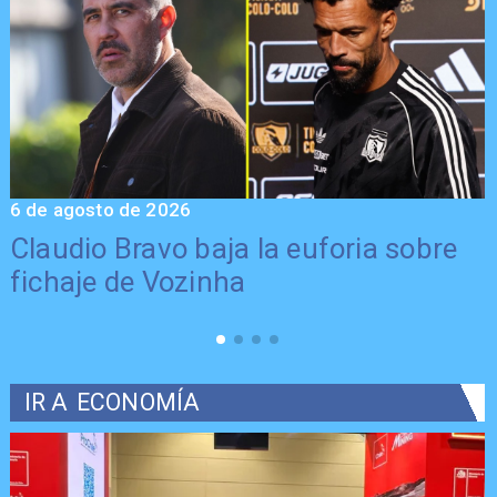
6 de agosto de 2026
5
Claudio Bravo baja la euforia sobre
fichaje de Vozinha
IR A
ECONOMÍA