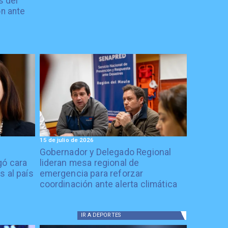
s del
n ante
15 de julio de 2026
Gobernador y Delegado Regional
gó cara
lideran mesa regional de
s al país
emergencia para reforzar
coordinación ante alerta climática
IR A
DEPORTES