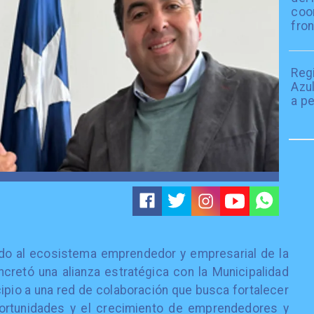
coo
fron
Reg
Azu
a pe
ndo al ecosistema emprendedor y empresarial de la
retó una alianza estratégica con la Municipalidad
cipio a una red de colaboración que busca fortalecer
portunidades y el crecimiento de emprendedores y