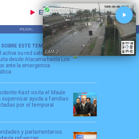
EN VIVO
POLICIAL
TENDENCIAS
 SOBRE ESTE TEMA
l activa su red satelital
uita desde Atacama hasta Los
s ante la emergencia
ática
idente Kast visita el Maule
 supervisar ayuda a familias
ctadas por el temporal
oridades y parlamentarios
 Maule refuerzan