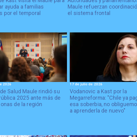
e Kast visita el Maule para
Autoridades y parlamentario
r ayuda a familias
Maule refuerzan coordinació
s por el temporal
el sistema frontal
de 2026
17 de julio de 2026
 de Salud Maule rindió su
Vodanovic a Kast por la
ública 2025 ante más de
Megarreforma: "Chile ya pa
onas de la región
esa soberbia, no obliguemo
a aprenderla de nuevo"