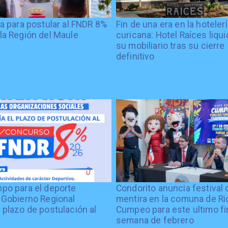
ía para postular al FNDR 8%
Fin de una era en la hoteler
la Región del Maule
curicana: Hotel Raíces liqu
su mobiliario tras su cierre
definitivo
po para el deporte
Condorito anuncia festival 
 Gobierno Regional
mentira en la comuna de Rio
 plazo de postulación al
Cumpeo para este ultimo fi
%
semana de febrero