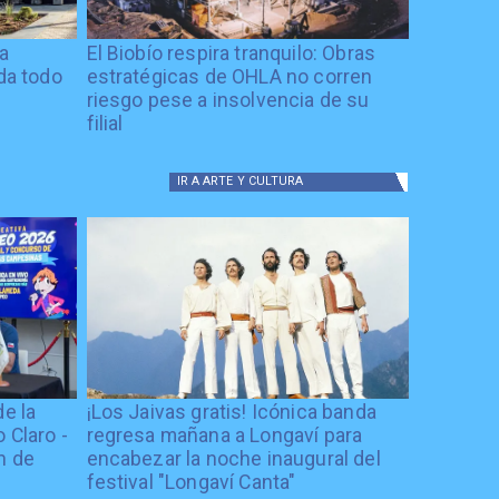
ía
El Biobío respira tranquilo: Obras
ida todo
estratégicas de OHLA no corren
riesgo pese a insolvencia de su
filial
IR A
ARTE Y CULTURA
de la
¡Los Jaivas gratis! Icónica banda
 Claro -
regresa mañana a Longaví para
n de
encabezar la noche inaugural del
festival "Longaví Canta"