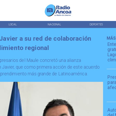
LOCAL
NACIONAL
DEPORTES
avier a su red de colaboración
MÁS
Ente
dimiento regional
grat
Lago
clim
resarios del Maule concretó una alianza
n Javier, que como primera acción de este acuerdo
emprendimiento más grande de Latinoamérica.
Pres
para
afe
Aut
del