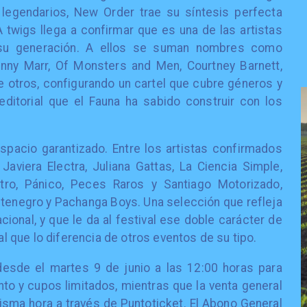
 legendarios, New Order trae su síntesis perfecta
A twigs llega a confirmar que es una de las artistas
 su generación. A ellos se suman nombres como
nny Marr, Of Monsters and Men, Courtney Barnett,
e otros, configurando un cartel que cubre géneros y
ditorial que el Fauna ha sabido construir con los
spacio garantizado. Entre los artistas confirmados
Javiera Electra, Juliana Gattas, La Ciencia Simple,
ro, Pánico, Peces Raros y Santiago Motorizado,
enegro y Pachanga Boys. Una selección que refleja
acional, y que le da al festival ese doble carácter de
cal que lo diferencia de otros eventos de su tipo.
desde el martes 9 de junio a las 12:00 horas para
to y cupos limitados, mientras que la venta general
misma hora a través de Puntoticket. El Abono General