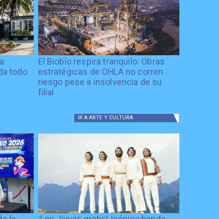
ía
El Biobío respira tranquilo: Obras
ida todo
estratégicas de OHLA no corren
riesgo pese a insolvencia de su
filial
IR A
ARTE Y CULTURA