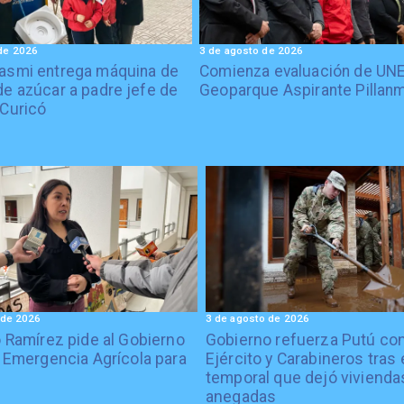
de 2026
3 de agosto de 2026
asmi entrega máquina de
Comienza evaluación de UN
de azúcar a padre jefe de
Geoparque Aspirante Pillan
 Curicó
 de 2026
3 de agosto de 2026
 Ramírez pide al Gobierno
Gobierno refuerza Putú co
 Emergencia Agrícola para
Ejército y Carabineros tras 
temporal que dejó vivienda
anegadas