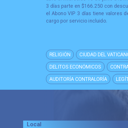
3 días parte en $166.250 con descu
el Abono VIP 3 días tiene valores 
cargo por servicio incluido.
RELIGIÓN
CIUDAD DEL VATICAN
DELITOS ECONÓMICOS
CONTRA
AUDITORÍA CONTRALORÍA
LEGÍ