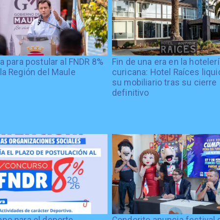
ía para postular al FNDR 8%
Fin de una era en la hoteler
la Región del Maule
curicana: Hotel Raíces liqu
su mobiliario tras su cierre
definitivo