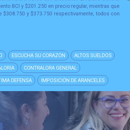
ento BCI y $201.250 en precio regular, mientras que
de $308.750 y $373.750 respectivamente, todos con
O
ESCUCHA SU CORAZÓN
ALTOS SUELDOS
LORIA
CONTRALORA GENERAL
TIMA DEFENSA
IMPOSICIÓN DE ARANCELES