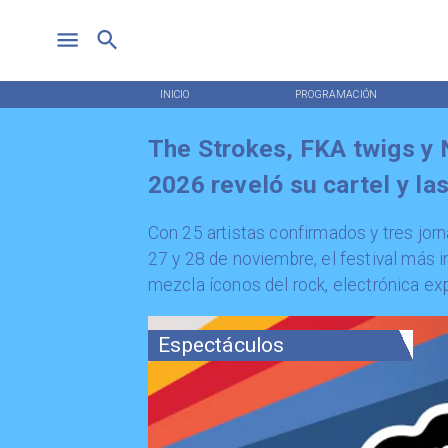
INICIO
PROGRAMACIÓN
The Strokes, FKA twigs y 
2026 reveló su cartel y l
​Con 25 artistas confirmados y tres jor
27 y 28 de noviembre, el festival más 
mezcla íconos del rock, electrónica exp
Espectáculos