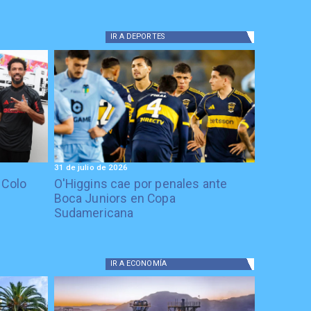
IR A
DEPORTES
31 de julio de 2026
 Colo
O'Higgins cae por penales ante
Boca Juniors en Copa
Sudamericana
IR A
ECONOMÍA