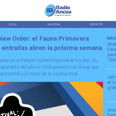
LOCAL
NACIONAL
DEPORTES
New Order: el Fauna Primavera
MÁS
Moli
as entradas abren la próxima semana
Fies
parr
"Sie
nadas en el Parque Ciudad Empresarial los días 26,
importante del año en Chile presentó un lineup que
erimental y lo mejor de la escena local.
Jet
al c
grat
Insó
Deti