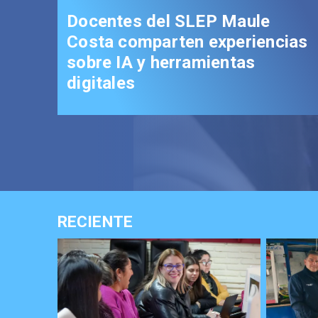
ntes del SLEP Maule
a comparten experiencias
e IA y herramientas
ales
RECIENTE