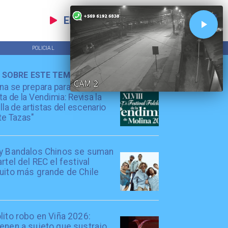
EN VIVO
POLICIAL
TENDENCIAS
 SOBRE ESTE TEMA
na se prepara para la XLVIII
ta de la Vendimia: Revisa la
illa de artistas del escenario
te Tazas"
 y Bandalos Chinos se suman
artel del REC el festival
uito más grande de Chile
lito robo en Viña 2026:
enen a sujeto que sustrajo