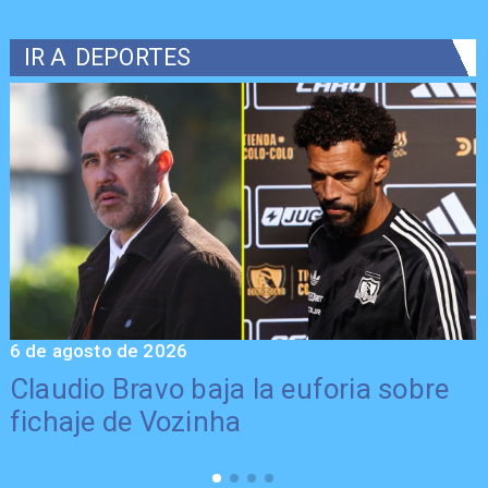
IR A
DEPORTES
6 de agosto de 2026
5
Claudio Bravo baja la euforia sobre
fichaje de Vozinha