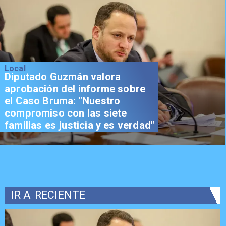
Local
Diputado Guzmán valora
aprobación del informe sobre
el Caso Bruma: "Nuestro
compromiso con las siete
familias es justicia y es verdad"
IR A
RECIENTE