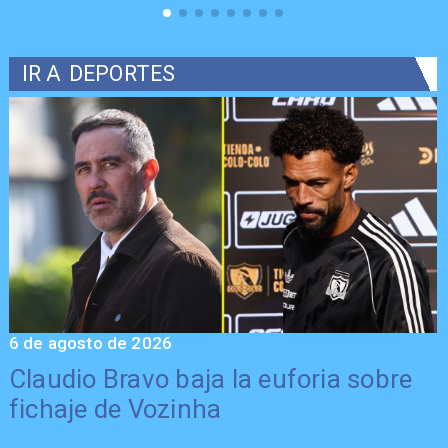
IR A
DEPORTES
6 de agosto de 2026
5
Claudio Bravo baja la euforia sobre
fichaje de Vozinha