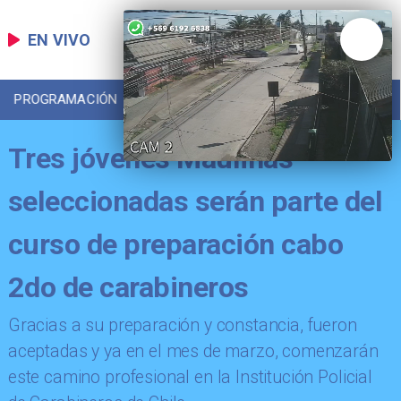
EN VIVO
PROGRAMACIÓN
LOCAL
DEPORTES
Tres jóvenes Maulinas
seleccionadas serán parte del
curso de preparación cabo
2do de carabineros
Gracias a su preparación y constancia, fueron
aceptadas y ya en el mes de marzo, comenzarán
este camino profesional en la Institución Policial