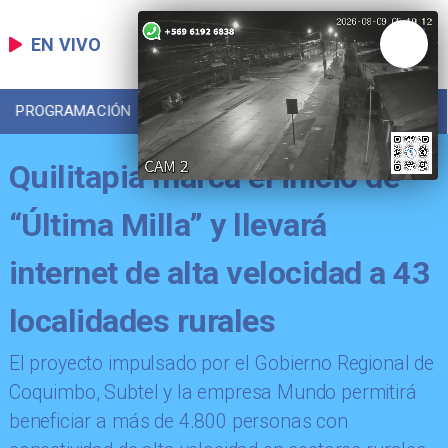
EN VIVO
PROGRAMACIÓN
LOCAL
DEPORTES
Quilitapia marca el inicio de
“Última Milla” y llevará
internet de alta velocidad a 43
localidades rurales
El proyecto impulsado por el Gobierno Regional de
Coquimbo, Subtel y la empresa Mundo permitirá
beneficiar a más de 4.800 personas con