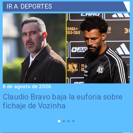
IR A
DEPORTES
6 de agosto de 2026
5
Claudio Bravo baja la euforia sobre
fichaje de Vozinha