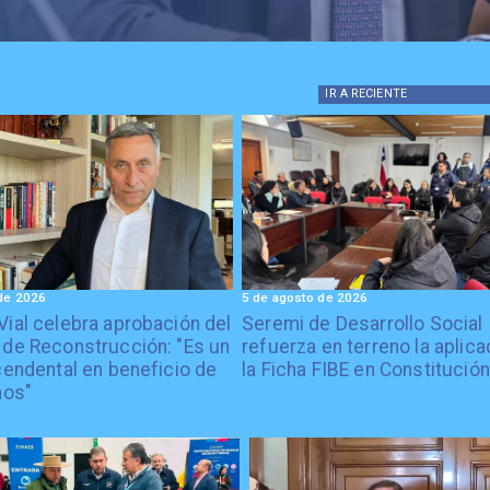
IR A
RECIENTE
de 2026
5 de agosto de 2026
Vial celebra aprobación del
Seremi de Desarrollo Social
 de Reconstrucción: "Es un
refuerza en terreno la aplica
cendental en beneficio de
la Ficha FIBE en Constitución
nos"