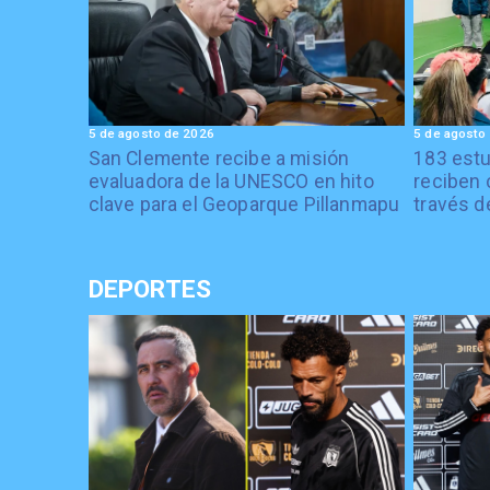
5 de agosto de 2026
5 de agosto
San Clemente recibe a misión
183 estu
evaluadora de la UNESCO en hito
reciben 
clave para el Geoparque Pillanmapu
través d
DEPORTES