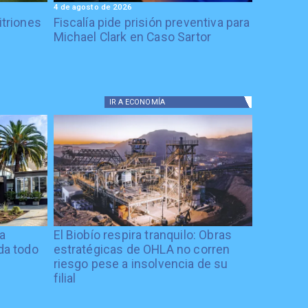
4 de agosto de 2026
itriones
Fiscalía pide prisión preventiva para
Michael Clark en Caso Sartor
IR A
ECONOMÍA
ía
El Biobío respira tranquilo: Obras
ida todo
estratégicas de OHLA no corren
riesgo pese a insolvencia de su
filial