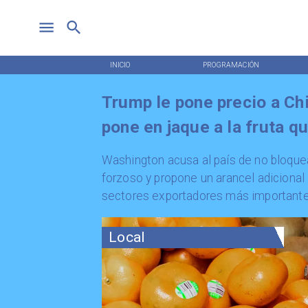
INICIO
PROGRAMACIÓN
Trump le pone precio a Chi
pone en jaque a la fruta q
​Washington acusa al país de no bloque
forzoso y propone un arancel adicional
sectores exportadores más importante
Local