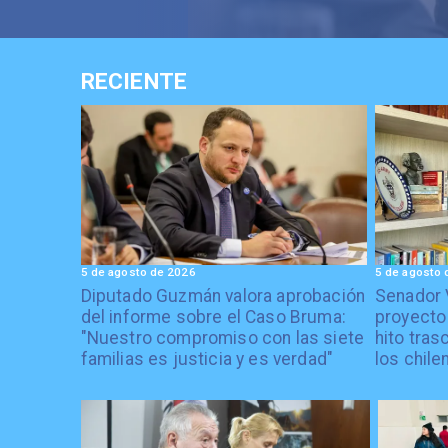
RECIENTE
5 de agosto de 2026
5 de agosto 
Diputado Guzmán valora aprobación
Senador 
del informe sobre el Caso Bruma:
proyecto
"Nuestro compromiso con las siete
hito tras
familias es justicia y es verdad"
los chile