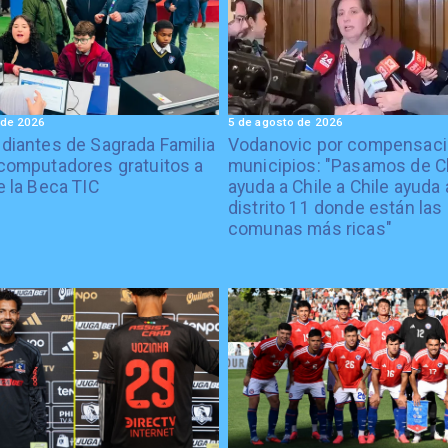
 de 2026
5 de agosto de 2026
diantes de Sagrada Familia
Vodanovic por compensaci
computadores gratuitos a
municipios: "Pasamos de C
e la Beca TIC
ayuda a Chile a Chile ayuda 
distrito 11 donde están las
comunas más ricas"