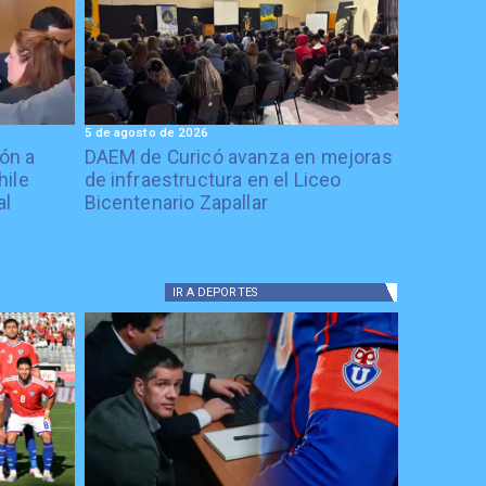
5 de agosto de 2026
ón a
DAEM de Curicó avanza en mejoras
hile
de infraestructura en el Liceo
al
Bicentenario Zapallar
IR A
DEPORTES