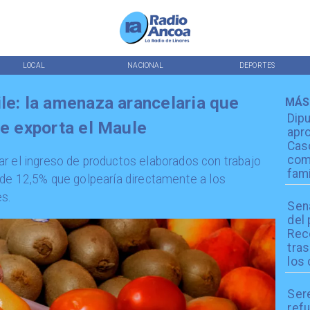
LOCAL
NACIONAL
DEPORTES
le: la amenaza arancelaria que
MÁS
Dip
ue exporta el Maule
apro
Cas
com
ar el ingreso de productos elaborados con trabajo
fami
 de 12,5% que golpearía directamente a los
s.
Sen
del
Reco
tra
los 
Ser
refu