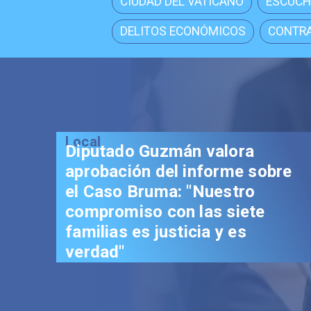
CIUDAD DEL VATICANO
ESCUCH
DELITOS ECONÓMICOS
CONTRA
Local
Senador Vial celebra
aprobación del proyecto de
Reconstrucción: "Es un hito
trascendental en beneficio de
los chilenos"