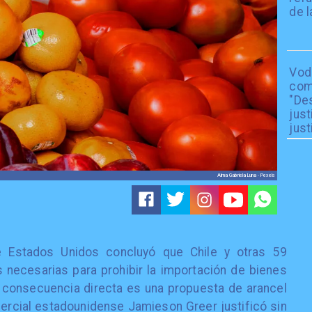
de l
Vod
com
"De
just
just
Alma Gabriela Luna - Pexels
e Estados Unidos concluyó que Chile y otras 59
necesarias para prohibir la importación de bienes
 consecuencia directa es una propuesta de arancel
ercial estadounidense Jamieson Greer justificó sin