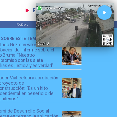
EN VIVO
POLICIAL
TENDENCIAS
 SOBRE ESTE TEMA
utado Guzmán valora
bación del informe sobre el
o Bruma: "Nuestro
promiso con las siete
lias es justicia y es verdad"
ador Vial celebra aprobación
 proyecto de
nstrucción: "Es un hito
scendental en beneficio de
chilenos"
emi de Desarrollo Social
erza en terreno la aplicación